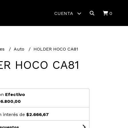
CUENTA
0
tes
Auto
HOLDER HOCO CA81
ER HOCO CA81
0
on
Efectivo
6.800,00
n interés de
$2.666,67
escuentos