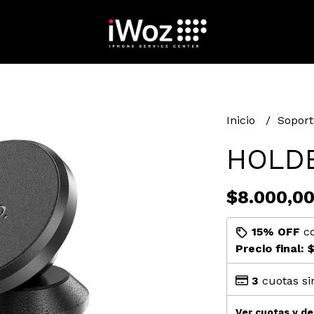
Inicio
Sopor
HOLD
$8.000,0
15% OFF
c
Precio final:
$
3
cuotas si
Ver cuotas y d