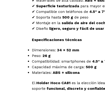
✔ Materiales de alta calidad:
ABS + sili
✔
Superficie texturizada
para mayor es
✔ Compatible con teléfonos de
4.5’’ a 7’
✔ Soporta hasta
500 g
de peso
✔ Montaje en la
salida de aire del coc
✔ Diseño
ligero, seguro y fácil de usar
Especificaciones técnicas
Dimensiones:
34 × 52 mm
Peso:
26 g
Compatibilidad: smartphones de
4.5’’ a 
Capacidad máxima de carga:
500 g
Materiales:
ABS + silicona
El
Holder Hoco CA81
es la elección ide
soporte
funcional, discreto y confiabl