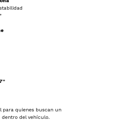
cona
tabilidad
’
he
7’’
al para quienes buscan un
e
dentro del vehículo.