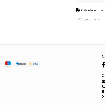
Calculá el cos
N
C