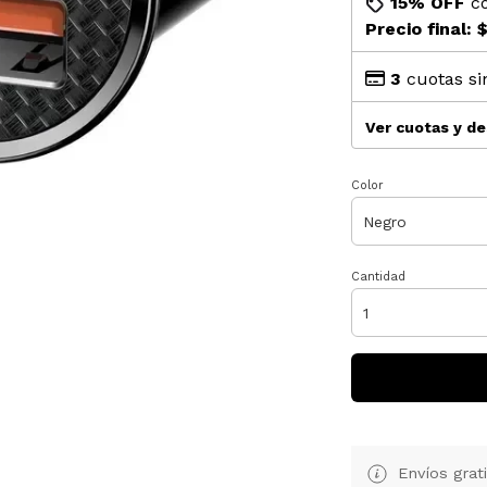
15% OFF
c
Precio final:
$
3
cuotas si
Ver cuotas y d
Color
Cantidad
Envíos grat