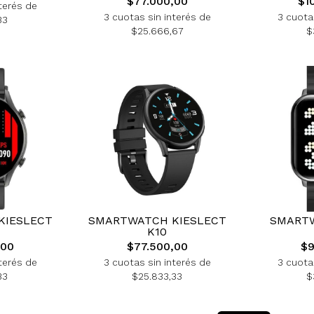
$77.000,00
$1
terés de
3 cuotas sin interés de
3 cuota
33
$25.666,67
$
KIESLECT
SMARTWATCH KIESLECT
SMARTW
K10
,00
$77.500,00
$9
terés de
3 cuotas sin interés de
3 cuota
33
$25.833,33
$