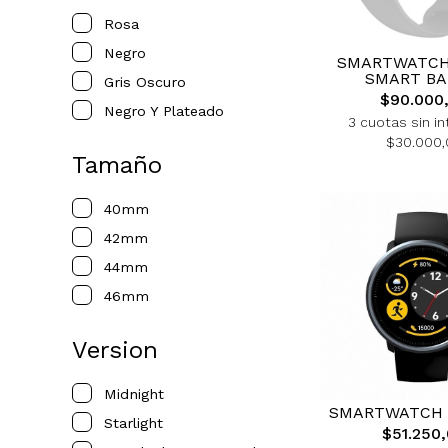
Rosa
Negro
SMARTWATCH
SMART BA
Gris Oscuro
$90.000
Negro Y Plateado
3 cuotas sin in
$30.000,
Tamaño
40mm
42mm
44mm
46mm
Version
Midnight
SMARTWATCH 
Starlight
$51.250