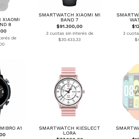
SMARTWATCH XIAOMI MI
SMARTW
 XIAOMI
BAND 7
WAT
ND 8
$91.300,00
$1
,00
3 cuotas sin interés de
3 cuota
terés de
$30.433,33
$
00
S
MIBRO A1
SMARTWATCH KIESLECT
SMARTWA
LORA
,00