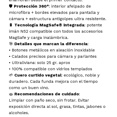
🛡️
Protección 360°
: interior afelpado de
microfibra + bordes elevados para pantalla y
cámara + estructura antigolpes ultra resistente.
🔋
Tecnología MagSafe® integrada
: potente
imán N52 compatible con todos los accesorios
MagSafe y carga inalámbrica.
🎯
Detalles que marcan la diferencia
:
• Botones metálicos en aleación inoxidable
• Calados precisos para cámara y parlantes
• Ultraliviana: solo 25 gr. aprox
• 100% compatible con vidrios templados
🌱
Cuero curtido vegetal
: ecológico, noble y
duradero. Cada funda mejora con el tiempo
como un buen vino.
🧽
Recomendaciones de cuidado
:
Limpiar con paño seco, sin frotar. Evitar
exposición directa al sol, grasa, tintas, jabones o
alcoholes.